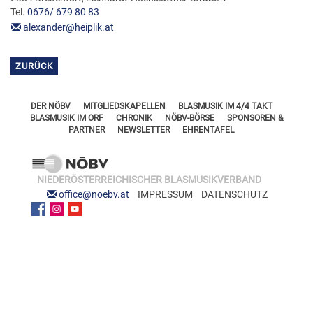
FÖRDERERNADELN
Tel.
0676/ 679 80 83
BEZIRKSJUGENDREFERENTEN
alexander@heiplik.at
VERDIENSTKREUZE
BEZIRKSSTABFÜHRER
EHRENKREUZE
ZURÜCK
EHRENRING
DER NÖBV
MITGLIEDSKAPELLEN
BLASMUSIK IM 4/4 TAKT
JOSEF LEEB-MEDAILLE
BLASMUSIK IM ORF
CHRONIK
NÖBV-BÖRSE
SPONSOREN &
PARTNER
NEWSLETTER
EHRENTAFEL
NIEDERÖSTERREICHISCHER BLASMUSIKVERBAND
office@noebv.at
IMPRESSUM
DATENSCHUTZ