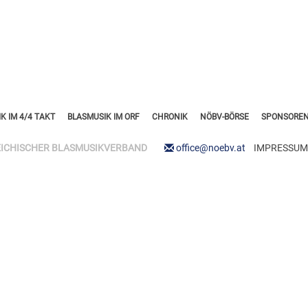
K IM 4/4 TAKT
BLASMUSIK IM ORF
CHRONIK
NÖBV-BÖRSE
SPONSOREN
ICHISCHER BLASMUSIKVERBAND
office@noebv.at
IMPRESSUM