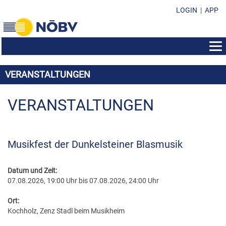
LOGIN
|
APP
AUS- & WEITERBILDUNG
VERANSTALTUNGEN
BEWERBE
BILDUNGSZENTRUM
EHRENZEICHEN
KONZERTMUSIK & POLKA - WALZER - MARSCH
VERANSTALTUNGEN
SEMINAR-INFOS
SUBVENTIONEN & FONDS
EHRENZEICHEN IM ÜBERBLICK
MARSCHMUSIK
KURSPROGRAMM
FORMULARE & DOWNLOADS
SUBVENTION DES LANDES NÖ
EHRENMEDAILLEN
MUSIK IN KLEINEN GRUPPEN
LEISTUNGSABZEICHEN
Musikfest der Dunkelsteiner Blasmusik
KONTAKT
VEREINSFÜHRUNG/ORGANISATION
SOZIALFONDS
MARKETENDERINNEN-ABZEICHEN
WEISENBLASEN
DIRIGIERAUSBILDUNG
NÖBV BÜRO
SUBVENTIONEN & FONDS
DARLEHENSFONDS
Datum und Zeit:
EHRENZEICHEN
LANDESBEWERBE
STABFÜHRERAUSBILDUNG
07.08.2026, 19:00 Uhr bis 07.08.2026, 24:00 Uhr
LANDESVORSTAND
RICHTLINIEN & STATUTEN
MUSIKHEIM & PROBENRAUM
EHRENNADELN
MARKETENDERINNENAUSBILDUNG
BEZIRKSOBMÄNNER
Ort:
PRESSEUNTERLAGEN
MUSIKHEIM-VERDIENSTABZEICHEN
Kochholz, Zenz Stadl beim Musikheim
ÖBV WEITERBILDUNGSANGEBOTE
BEZIRKSKAPELLMEISTER