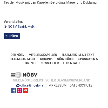
FÖRDERERNADELN
Tag der Musik mit den Kapellen Gerolding, Mauer und Dublamu
BEZIRKSJUGENDREFERENTEN
VERDIENSTKREUZE
BEZIRKSSTABFÜHRER
EHRENKREUZE
Veranstalter:
NÖBV Bezirk Melk
EHRENRING
ZURÜCK
JOSEF LEEB-MEDAILLE
DER NÖBV
MITGLIEDSKAPELLEN
BLASMUSIK IM 4/4 TAKT
BLASMUSIK IM ORF
CHRONIK
NÖBV-BÖRSE
SPONSOREN &
PARTNER
NEWSLETTER
EHRENTAFEL
NIEDERÖSTERREICHISCHER BLASMUSIKVERBAND
office@noebv.at
IMPRESSUM
DATENSCHUTZ