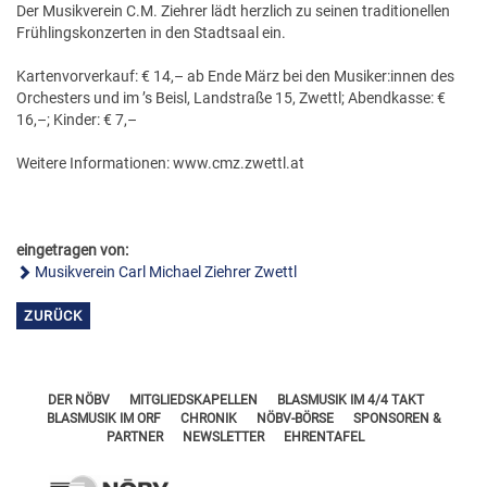
FÖRDERERNADELN
Der Musikverein C.M. Ziehrer lädt herzlich zu seinen traditionellen
BEZIRKSJUGENDREFERENTEN
Frühlingskonzerten in den Stadtsaal ein.
VERDIENSTKREUZE
BEZIRKSSTABFÜHRER
Kartenvorverkauf: € 14,– ab Ende März bei den Musiker:innen des
EHRENKREUZE
Orchesters und im ’s Beisl, Landstraße 15, Zwettl; Abendkasse: €
16,–; Kinder: € 7,–
EHRENRING
Weitere Informationen: www.cmz.zwettl.at
JOSEF LEEB-MEDAILLE
eingetragen von:
Musikverein Carl Michael Ziehrer Zwettl
ZURÜCK
DER NÖBV
MITGLIEDSKAPELLEN
BLASMUSIK IM 4/4 TAKT
BLASMUSIK IM ORF
CHRONIK
NÖBV-BÖRSE
SPONSOREN &
PARTNER
NEWSLETTER
EHRENTAFEL