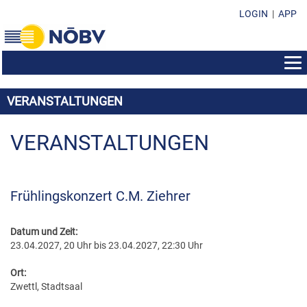
LOGIN
|
APP
AUS- & WEITERBILDUNG
VERANSTALTUNGEN
BEWERBE
BILDUNGSZENTRUM
EHRENZEICHEN
KONZERTMUSIK & POLKA - WALZER - MARSCH
VERANSTALTUNGEN
SEMINAR-INFOS
SUBVENTIONEN & FONDS
EHRENZEICHEN IM ÜBERBLICK
MARSCHMUSIK
KURSPROGRAMM
FORMULARE & DOWNLOADS
SUBVENTION DES LANDES NÖ
EHRENMEDAILLEN
MUSIK IN KLEINEN GRUPPEN
LEISTUNGSABZEICHEN
Frühlingskonzert C.M. Ziehrer
KONTAKT
VEREINSFÜHRUNG/ORGANISATION
SOZIALFONDS
MARKETENDERINNEN-ABZEICHEN
WEISENBLASEN
DIRIGIERAUSBILDUNG
NÖBV BÜRO
SUBVENTIONEN & FONDS
DARLEHENSFONDS
Datum und Zeit:
EHRENZEICHEN
LANDESBEWERBE
STABFÜHRERAUSBILDUNG
23.04.2027, 20 Uhr bis 23.04.2027, 22:30 Uhr
LANDESVORSTAND
RICHTLINIEN & STATUTEN
MUSIKHEIM & PROBENRAUM
EHRENNADELN
MARKETENDERINNENAUSBILDUNG
BEZIRKSOBMÄNNER
Ort:
PRESSEUNTERLAGEN
MUSIKHEIM-VERDIENSTABZEICHEN
Zwettl, Stadtsaal
ÖBV WEITERBILDUNGSANGEBOTE
BEZIRKSKAPELLMEISTER