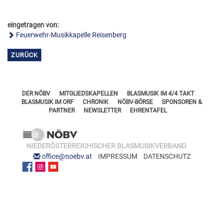
FÖRDERERNADELN
BEZIRKSJUGENDREFERENTEN
VERDIENSTKREUZE
eingetragen von:
BEZIRKSSTABFÜHRER
Feuerwehr-Musikkapelle Reisenberg
EHRENKREUZE
ZURÜCK
EHRENRING
JOSEF LEEB-MEDAILLE
DER NÖBV
MITGLIEDSKAPELLEN
BLASMUSIK IM 4/4 TAKT
BLASMUSIK IM ORF
CHRONIK
NÖBV-BÖRSE
SPONSOREN &
PARTNER
NEWSLETTER
EHRENTAFEL
NIEDERÖSTERREICHISCHER BLASMUSIKVERBAND
office@noebv.at
IMPRESSUM
DATENSCHUTZ