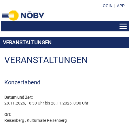
LOGIN
|
APP
AUS- & WEITERBILDUNG
VERANSTALTUNGEN
BEWERBE
BILDUNGSZENTRUM
EHRENZEICHEN
KONZERTMUSIK & POLKA - WALZER - MARSCH
VERANSTALTUNGEN
SEMINAR-INFOS
SUBVENTIONEN & FONDS
EHRENZEICHEN IM ÜBERBLICK
MARSCHMUSIK
KURSPROGRAMM
FORMULARE & DOWNLOADS
SUBVENTION DES LANDES NÖ
EHRENMEDAILLEN
MUSIK IN KLEINEN GRUPPEN
LEISTUNGSABZEICHEN
Konzertabend
KONTAKT
VEREINSFÜHRUNG/ORGANISATION
SOZIALFONDS
MARKETENDERINNEN-ABZEICHEN
WEISENBLASEN
DIRIGIERAUSBILDUNG
NÖBV BÜRO
SUBVENTIONEN & FONDS
DARLEHENSFONDS
Datum und Zeit:
EHRENZEICHEN
LANDESBEWERBE
STABFÜHRERAUSBILDUNG
28.11.2026, 18:30 Uhr bis 28.11.2026, 0:00 Uhr
LANDESVORSTAND
RICHTLINIEN & STATUTEN
MUSIKHEIM & PROBENRAUM
EHRENNADELN
MARKETENDERINNENAUSBILDUNG
BEZIRKSOBMÄNNER
Ort:
PRESSEUNTERLAGEN
MUSIKHEIM-VERDIENSTABZEICHEN
Reisenberg , Kulturhalle Reisenberg
ÖBV WEITERBILDUNGSANGEBOTE
BEZIRKSKAPELLMEISTER