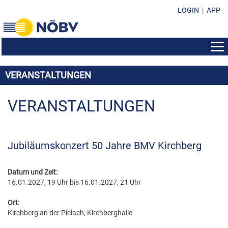
LOGIN
|
APP
AUS- & WEITERBILDUNG
VERANSTALTUNGEN
BEWERBE
BILDUNGSZENTRUM
EHRENZEICHEN
KONZERTMUSIK & POLKA - WALZER - MARSCH
VERANSTALTUNGEN
SEMINAR-INFOS
SUBVENTIONEN & FONDS
EHRENZEICHEN IM ÜBERBLICK
MARSCHMUSIK
KURSPROGRAMM
FORMULARE & DOWNLOADS
SUBVENTION DES LANDES NÖ
EHRENMEDAILLEN
MUSIK IN KLEINEN GRUPPEN
LEISTUNGSABZEICHEN
Jubiläumskonzert 50 Jahre BMV Kirchberg
KONTAKT
VEREINSFÜHRUNG/ORGANISATION
SOZIALFONDS
MARKETENDERINNEN-ABZEICHEN
WEISENBLASEN
DIRIGIERAUSBILDUNG
NÖBV BÜRO
SUBVENTIONEN & FONDS
DARLEHENSFONDS
Datum und Zeit:
EHRENZEICHEN
LANDESBEWERBE
STABFÜHRERAUSBILDUNG
16.01.2027, 19 Uhr bis 16.01.2027, 21 Uhr
LANDESVORSTAND
RICHTLINIEN & STATUTEN
MUSIKHEIM & PROBENRAUM
EHRENNADELN
MARKETENDERINNENAUSBILDUNG
BEZIRKSOBMÄNNER
Ort:
PRESSEUNTERLAGEN
MUSIKHEIM-VERDIENSTABZEICHEN
Kirchberg an der Pielach, Kirchberghalle
ÖBV WEITERBILDUNGSANGEBOTE
BEZIRKSKAPELLMEISTER