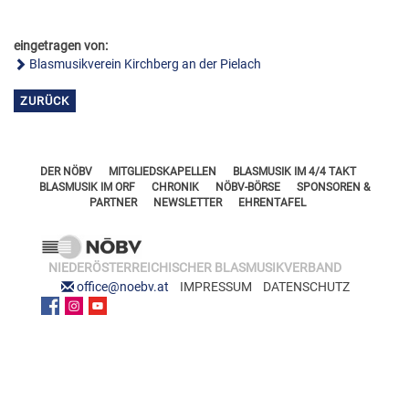
FÖRDERERNADELN
BEZIRKSJUGENDREFERENTEN
VERDIENSTKREUZE
eingetragen von:
BEZIRKSSTABFÜHRER
Blasmusikverein Kirchberg an der Pielach
EHRENKREUZE
ZURÜCK
EHRENRING
JOSEF LEEB-MEDAILLE
DER NÖBV
MITGLIEDSKAPELLEN
BLASMUSIK IM 4/4 TAKT
BLASMUSIK IM ORF
CHRONIK
NÖBV-BÖRSE
SPONSOREN &
PARTNER
NEWSLETTER
EHRENTAFEL
NIEDERÖSTERREICHISCHER BLASMUSIKVERBAND
office@noebv.at
IMPRESSUM
DATENSCHUTZ