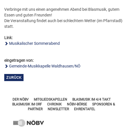
FÖRDERERNADELN
BEZIRKSJUGENDREFERENTEN
Verbringe mit uns einen angenehmen Abend bei Blasmusik, gutem
VERDIENSTKREUZE
Essen und guten Freunden!
BEZIRKSSTABFÜHRER
Die Veranstaltung findet auch bei schlechtem Wetter (im Pfarrstadl)
EHRENKREUZE
statt.
EHRENRING
Link:
Musikalischer Sommerabend
JOSEF LEEB-MEDAILLE
eingetragen von:
Gemeinde-Musikkapelle Waldhausen/NÖ
ZURÜCK
DER NÖBV
MITGLIEDSKAPELLEN
BLASMUSIK IM 4/4 TAKT
BLASMUSIK IM ORF
CHRONIK
NÖBV-BÖRSE
SPONSOREN &
PARTNER
NEWSLETTER
EHRENTAFEL