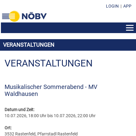
LOGIN
|
APP
AUS- & WEITERBILDUNG
VERANSTALTUNGEN
BEWERBE
BILDUNGSZENTRUM
EHRENZEICHEN
KONZERTMUSIK & POLKA - WALZER - MARSCH
VERANSTALTUNGEN
SEMINAR-INFOS
SUBVENTIONEN & FONDS
EHRENZEICHEN IM ÜBERBLICK
MARSCHMUSIK
KURSPROGRAMM
FORMULARE & DOWNLOADS
SUBVENTION DES LANDES NÖ
EHRENMEDAILLEN
MUSIK IN KLEINEN GRUPPEN
LEISTUNGSABZEICHEN
Musikalischer Sommerabend - MV
KONTAKT
VEREINSFÜHRUNG/ORGANISATION
SOZIALFONDS
MARKETENDERINNEN-ABZEICHEN
Waldhausen
WEISENBLASEN
DIRIGIERAUSBILDUNG
NÖBV BÜRO
SUBVENTIONEN & FONDS
DARLEHENSFONDS
EHRENZEICHEN
LANDESBEWERBE
STABFÜHRERAUSBILDUNG
LANDESVORSTAND
Datum und Zeit:
RICHTLINIEN & STATUTEN
MUSIKHEIM & PROBENRAUM
EHRENNADELN
10.07.2026, 18:00 Uhr bis 10.07.2026, 22:00 Uhr
MARKETENDERINNENAUSBILDUNG
BEZIRKSOBMÄNNER
PRESSEUNTERLAGEN
MUSIKHEIM-VERDIENSTABZEICHEN
Ort:
ÖBV WEITERBILDUNGSANGEBOTE
BEZIRKSKAPELLMEISTER
3532 Rastenfeld, Pfarrstadl Rastenfeld