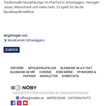
FÖRDERERNADELN
Traditioneller Musikheuriger im Pfarrhof in Schweiggers. Heurigen-
BEZIRKSJUGENDREFERENTEN
Jause, Weinschank und vieles mehr. Es spielt für Sie die
VERDIENSTKREUZE
Musikkapelle Melktal.
BEZIRKSSTABFÜHRER
EHRENKREUZE
EHRENRING
eingetragen von:
JOSEF LEEB-MEDAILLE
Musikverein Schweiggers
ZURÜCK
DER NÖBV
MITGLIEDSKAPELLEN
BLASMUSIK IM 4/4 TAKT
BLASMUSIK IM ORF
CHRONIK
NÖBV-BÖRSE
SPONSOREN &
PARTNER
NEWSLETTER
EHRENTAFEL
NIEDERÖSTERREICHISCHER BLASMUSIKVERBAND
office@noebv.at
IMPRESSUM
DATENSCHUTZ