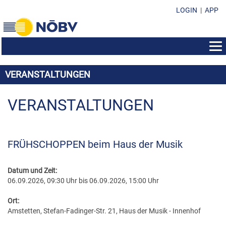
LOGIN
|
APP
AUS- & WEITERBILDUNG
VERANSTALTUNGEN
BEWERBE
BILDUNGSZENTRUM
EHRENZEICHEN
KONZERTMUSIK & POLKA - WALZER - MARSCH
VERANSTALTUNGEN
SEMINAR-INFOS
SUBVENTIONEN & FONDS
EHRENZEICHEN IM ÜBERBLICK
MARSCHMUSIK
KURSPROGRAMM
FORMULARE & DOWNLOADS
SUBVENTION DES LANDES NÖ
EHRENMEDAILLEN
MUSIK IN KLEINEN GRUPPEN
LEISTUNGSABZEICHEN
FRÜHSCHOPPEN beim Haus der Musik
KONTAKT
VEREINSFÜHRUNG/ORGANISATION
SOZIALFONDS
MARKETENDERINNEN-ABZEICHEN
WEISENBLASEN
DIRIGIERAUSBILDUNG
NÖBV BÜRO
SUBVENTIONEN & FONDS
DARLEHENSFONDS
Datum und Zeit:
EHRENZEICHEN
LANDESBEWERBE
STABFÜHRERAUSBILDUNG
06.09.2026, 09:30 Uhr bis 06.09.2026, 15:00 Uhr
LANDESVORSTAND
RICHTLINIEN & STATUTEN
MUSIKHEIM & PROBENRAUM
EHRENNADELN
MARKETENDERINNENAUSBILDUNG
BEZIRKSOBMÄNNER
Ort:
PRESSEUNTERLAGEN
MUSIKHEIM-VERDIENSTABZEICHEN
Amstetten, Stefan-Fadinger-Str. 21, Haus der Musik - Innenhof
ÖBV WEITERBILDUNGSANGEBOTE
BEZIRKSKAPELLMEISTER