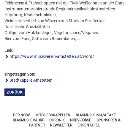
FÖRDERERNADELN
Feldmesse & Frühschoppen mit der TMK Weißenbach an der Enns
BEZIRKSJUGENDREFERENTEN
Instrumentenprobierstunde Regionalmusikschule Amstetten
VERDIENSTKREUZE
Hüpfburg, Kinderschminken, ...
BEZIRKSSTABFÜHRER
Weine präsentiert von Winzern aus Straß im Straßertale
EHRENKREUZE
Italienische Spezialitäten
Grillgut vom Holzkohlegrill, Vegetarisches/Veganes
EHRENRING
Bier vom Fass, Säfte vom Bauernladen, ...
JOSEF LEEB-MEDAILLE
Link:
https://www.musikverein-amstetten.at/word/
eingetragen von:
Stadtkapelle Amstetten
ZURÜCK
DER NÖBV
MITGLIEDSKAPELLEN
BLASMUSIK IM 4/4 TAKT
BLASMUSIK IM ORF
CHRONIK
NÖBV-BÖRSE
SPONSOREN &
PARTNER
NEWSLETTER
EHRENTAFEL