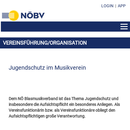
LOGIN
|
APP
AUS- & WEITERBILDUNG
VEREINSFÜHRUNG/ORGANISATION
BEWERBE
BILDUNGSZENTRUM
EHRENZEICHEN
KONZERTMUSIK & POLKA - WALZER - MARSCH
SEMINAR-INFOS
SUBVENTIONEN & FONDS
EHRENZEICHEN IM ÜBERBLICK
MARSCHMUSIK
Jugendschutz im Musikverein
KURSPROGRAMM
FORMULARE & DOWNLOADS
SUBVENTION DES LANDES NÖ
EHRENMEDAILLEN
MUSIK IN KLEINEN GRUPPEN
LEISTUNGSABZEICHEN
KONTAKT
VEREINSFÜHRUNG/ORGANISATION
SOZIALFONDS
MARKETENDERINNEN-ABZEICHEN
WEISENBLASEN
DIRIGIERAUSBILDUNG
NÖBV BÜRO
SUBVENTIONEN & FONDS
DARLEHENSFONDS
EHRENZEICHEN
Dem NÖ Blasmusikverband ist das Thema Jugendschutz und
LANDESBEWERBE
STABFÜHRERAUSBILDUNG
LANDESVORSTAND
insbesondere die Aufsichtspflicht ein besonderes Anliegen. Als
RICHTLINIEN & STATUTEN
MUSIKHEIM & PROBENRAUM
EHRENNADELN
Vereinsfunktionärin bzw. als Vereinsfunktionäre obliegt den
MARKETENDERINNENAUSBILDUNG
BEZIRKSOBMÄNNER
Aufsichtspflichtigen große Verantwortung.
PRESSEUNTERLAGEN
MUSIKHEIM-VERDIENSTABZEICHEN
ÖBV WEITERBILDUNGSANGEBOTE
BEZIRKSKAPELLMEISTER