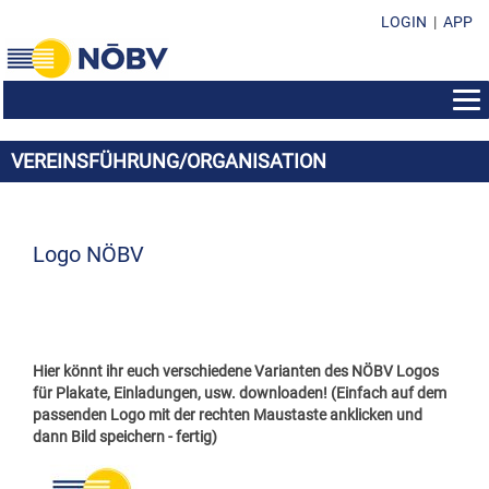
LOGIN
|
APP
AUS- & WEITERBILDUNG
VEREINSFÜHRUNG/ORGANISATION
BEWERBE
BILDUNGSZENTRUM
EHRENZEICHEN
KONZERTMUSIK & POLKA - WALZER - MARSCH
SEMINAR-INFOS
SUBVENTIONEN & FONDS
EHRENZEICHEN IM ÜBERBLICK
MARSCHMUSIK
Logo NÖBV
KURSPROGRAMM
FORMULARE & DOWNLOADS
SUBVENTION DES LANDES NÖ
EHRENMEDAILLEN
MUSIK IN KLEINEN GRUPPEN
LEISTUNGSABZEICHEN
KONTAKT
VEREINSFÜHRUNG/ORGANISATION
SOZIALFONDS
MARKETENDERINNEN-ABZEICHEN
WEISENBLASEN
DIRIGIERAUSBILDUNG
NÖBV BÜRO
SUBVENTIONEN & FONDS
DARLEHENSFONDS
EHRENZEICHEN
Hier könnt ihr euch verschiedene Varianten des NÖBV Logos
LANDESBEWERBE
STABFÜHRERAUSBILDUNG
LANDESVORSTAND
für Plakate, Einladungen, usw. downloaden! (Einfach auf dem
RICHTLINIEN & STATUTEN
MUSIKHEIM & PROBENRAUM
EHRENNADELN
passenden Logo mit der rechten Maustaste anklicken und
MARKETENDERINNENAUSBILDUNG
BEZIRKSOBMÄNNER
dann Bild speichern - fertig)
PRESSEUNTERLAGEN
MUSIKHEIM-VERDIENSTABZEICHEN
ÖBV WEITERBILDUNGSANGEBOTE
BEZIRKSKAPELLMEISTER