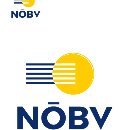
FÖRDERERNADELN
BEZIRKSJUGENDREFERENTEN
VERDIENSTKREUZE
BEZIRKSSTABFÜHRER
EHRENKREUZE
EHRENRING
JOSEF LEEB-MEDAILLE