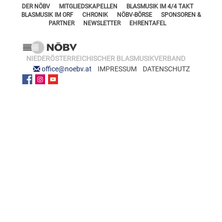
FÖRDERERNADELN
DER NÖBV
MITGLIEDSKAPELLEN
BLASMUSIK IM 4/4 TAKT
BEZIRKSJUGENDREFERENTEN
BLASMUSIK IM ORF
CHRONIK
NÖBV-BÖRSE
SPONSOREN &
VERDIENSTKREUZE
PARTNER
NEWSLETTER
EHRENTAFEL
BEZIRKSSTABFÜHRER
EHRENKREUZE
EHRENRING
NIEDERÖSTERREICHISCHER BLASMUSIKVERBAND
office@noebv.at
IMPRESSUM
DATENSCHUTZ
JOSEF LEEB-MEDAILLE