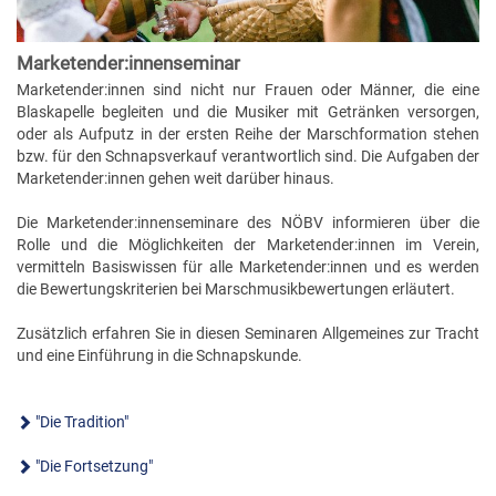
FÖRDERERNADELN
BEZIRKSJUGENDREFERENTEN
VERDIENSTKREUZE
Marketender:innenseminar
BEZIRKSSTABFÜHRER
EHRENKREUZE
Marketender:innen sind nicht nur Frauen oder Männer, die eine
Blaskapelle begleiten und die Musiker mit Getränken versorgen,
EHRENRING
oder als Aufputz in der ersten Reihe der Marschformation stehen
bzw. für den Schnapsverkauf verantwortlich sind. Die Aufgaben der
JOSEF LEEB-MEDAILLE
Marketender:innen gehen weit darüber hinaus.
Die Marketender:innenseminare des NÖBV informieren über die
Rolle und die Möglichkeiten der Marketender:innen im Verein,
vermitteln Basiswissen für alle Marketender:innen und es werden
die Bewertungskriterien bei Marschmusikbewertungen erläutert.
Zusätzlich erfahren Sie in diesen Seminaren Allgemeines zur Tracht
und eine Einführung in die Schnapskunde.
"Die Tradition"
"Die Fortsetzung"