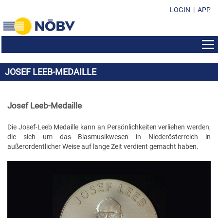
LOGIN
|
APP
AUS- & WEITERBILDUNG
JOSEF LEEB-MEDAILLE
BEWERBE
BILDUNGSZENTRUM
EHRENZEICHEN
KONZERTMUSIK & POLKA - WALZER - MARSCH
SEMINAR-INFOS
Josef Leeb-Medaille
SUBVENTIONEN & FONDS
EHRENZEICHEN IM ÜBERBLICK
MARSCHMUSIK
KURSPROGRAMM
FORMULARE & DOWNLOADS
SUBVENTION DES LANDES NÖ
Die Josef-Leeb Medaille kann an Persönlichkeiten verliehen werden,
EHRENMEDAILLEN
MUSIK IN KLEINEN GRUPPEN
LEISTUNGSABZEICHEN
die sich um das Blasmusikwesen in Niederösterreich in
KONTAKT
VEREINSFÜHRUNG/ORGANISATION
SOZIALFONDS
MARKETENDERINNEN-ABZEICHEN
außerordentlicher Weise auf lange Zeit verdient gemacht haben.
WEISENBLASEN
DIRIGIERAUSBILDUNG
NÖBV BÜRO
SUBVENTIONEN & FONDS
DARLEHENSFONDS
EHRENZEICHEN
LANDESBEWERBE
STABFÜHRERAUSBILDUNG
LANDESVORSTAND
RICHTLINIEN & STATUTEN
MUSIKHEIM & PROBENRAUM
EHRENNADELN
MARKETENDERINNENAUSBILDUNG
BEZIRKSOBMÄNNER
PRESSEUNTERLAGEN
MUSIKHEIM-VERDIENSTABZEICHEN
ÖBV WEITERBILDUNGSANGEBOTE
BEZIRKSKAPELLMEISTER