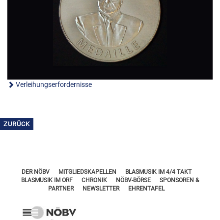
FÖRDERERNADELN
BEZIRKSJUGENDREFERENTEN
VERDIENSTKREUZE
BEZIRKSSTABFÜHRER
EHRENKREUZE
EHRENRING
JOSEF LEEB-MEDAILLE
Verleihungserfordernisse
ZURÜCK
DER NÖBV
MITGLIEDSKAPELLEN
BLASMUSIK IM 4/4 TAKT
BLASMUSIK IM ORF
CHRONIK
NÖBV-BÖRSE
SPONSOREN &
PARTNER
NEWSLETTER
EHRENTAFEL