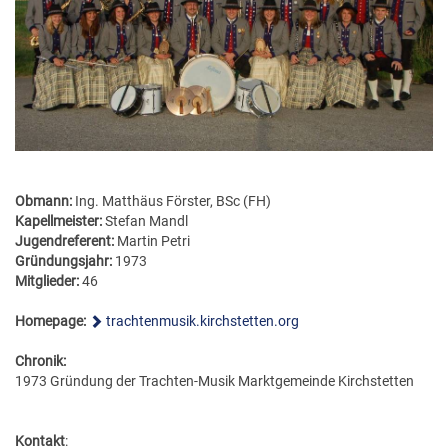
FÖRDERERNADELN
BEZIRKSJUGENDREFERENTEN
VERDIENSTKREUZE
BEZIRKSSTABFÜHRER
EHRENKREUZE
EHRENRING
JOSEF LEEB-MEDAILLE
Obmann:
Ing. Matthäus Förster, BSc (FH)
Kapellmeister:
Stefan Mandl
Jugendreferent:
Martin Petri
Gründungsjahr:
1973
Mitglieder:
46
Homepage:
trachtenmusik.kirchstetten.org
Chronik:
1973 Gründung der Trachten-Musik Marktgemeinde Kirchstetten
Kontakt
: