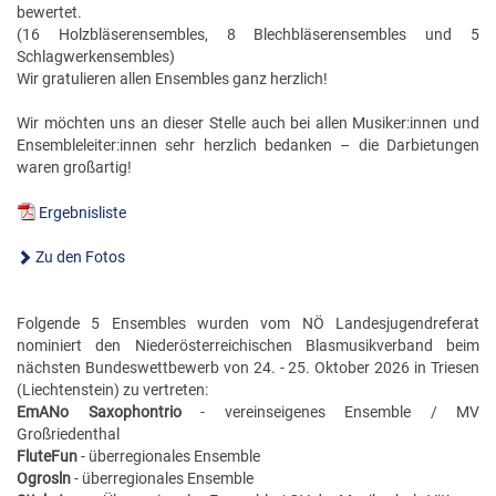
FÖRDERERNADELN
bewertet.
BEZIRKSJUGENDREFERENTEN
(16 Holzbläserensembles, 8 Blechbläserensembles und 5
VERDIENSTKREUZE
Schlagwerkensembles)
BEZIRKSSTABFÜHRER
Wir gratulieren allen Ensembles ganz herzlich!
EHRENKREUZE
Wir möchten uns an dieser Stelle auch bei allen Musiker:innen und
EHRENRING
Ensembleleiter:innen sehr herzlich bedanken – die Darbietungen
waren großartig!
JOSEF LEEB-MEDAILLE
Ergebnisliste
Zu den Fotos
Folgende 5 Ensembles wurden vom NÖ Landesjugendreferat
nominiert den Niederösterreichischen Blasmusikverband beim
nächsten Bundeswettbewerb von 24. - 25. Oktober 2026 in Triesen
(Liechtenstein) zu vertreten:
EmANo Saxophontrio
- vereinseigenes Ensemble / MV
Großriedenthal
FluteFun
- überregionales Ensemble
Ogrosln
- überregionales Ensemble