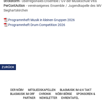
St!ckstorm
- Überregionales Ensemble / GV der Musikschule Vitis
PerContAction
- vereinseigenes Ensemble / Jugendkapelle des MV
Sieghartskirchen
Programmheft Musik in kleinen Gruppen 2026
Programmheft Drum Competition 2026
ZURÜCK
DER NÖBV
MITGLIEDSKAPELLEN
BLASMUSIK IM 4/4 TAKT
BLASMUSIK IM ORF
CHRONIK
NÖBV-BÖRSE
SPONSOREN &
PARTNER
NEWSLETTER
EHRENTAFEL