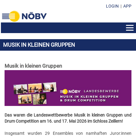
LOGIN
|
APP
AUS- & WEITERBILDUNG
MUSIK IN KLEINEN GRUPPEN
BEWERBE
BILDUNGSZENTRUM
EHRENZEICHEN
KONZERTMUSIK & POLKA - WALZER - MARSCH
SEMINAR-INFOS
Musik in kleinen Gruppen
SUBVENTIONEN & FONDS
EHRENZEICHEN IM ÜBERBLICK
MARSCHMUSIK
KURSPROGRAMM
FORMULARE & DOWNLOADS
SUBVENTION DES LANDES NÖ
EHRENMEDAILLEN
MUSIK IN KLEINEN GRUPPEN
LEISTUNGSABZEICHEN
KONTAKT
VEREINSFÜHRUNG/ORGANISATION
SOZIALFONDS
MARKETENDERINNEN-ABZEICHEN
WEISENBLASEN
DIRIGIERAUSBILDUNG
NÖBV BÜRO
SUBVENTIONEN & FONDS
DARLEHENSFONDS
EHRENZEICHEN
LANDESBEWERBE
STABFÜHRERAUSBILDUNG
LANDESVORSTAND
RICHTLINIEN & STATUTEN
MUSIKHEIM & PROBENRAUM
EHRENNADELN
Das waren die Landeswettbewerbe Musik in kleinen Gruppen und
MARKETENDERINNENAUSBILDUNG
BEZIRKSOBMÄNNER
Drum Competition am 16. und 17. Mai 2026 im Schloss Zeillern!
PRESSEUNTERLAGEN
MUSIKHEIM-VERDIENSTABZEICHEN
ÖBV WEITERBILDUNGSANGEBOTE
BEZIRKSKAPELLMEISTER
Insgesamt wurden 29 Ensembles von namhaften Juror:innen