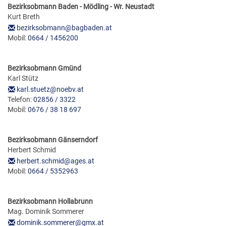
FÖRDERERNADELN
Bezirksobmann Baden - Mödling - Wr. Neustadt
BEZIRKSJUGENDREFERENTEN
Kurt Breth
VERDIENSTKREUZE
bezirksobmann@bagbaden.at
BEZIRKSSTABFÜHRER
Mobil:
0664 / 1456200
EHRENKREUZE
EHRENRING
Bezirksobmann Gmünd
Karl Stütz
JOSEF LEEB-MEDAILLE
karl.stuetz@noebv.at
Telefon:
02856 / 3322
Mobil:
0676 / 38 18 697
Bezirksobmann Gänserndorf
Herbert Schmid
herbert.schmid@ages.at
Mobil:
0664 / 5352963
Bezirksobmann Hollabrunn
Mag. Dominik Sommerer
dominik.sommerer@gmx.at