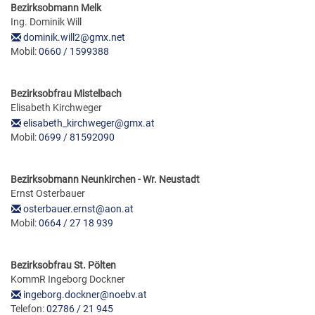
Bezirksobmann Melk
Ing. Dominik Will
dominik.will2@gmx.net
Mobil:
0660 / 1599388
Bezirksobfrau Mistelbach
Elisabeth Kirchweger
elisabeth_kirchweger@gmx.at
Mobil:
0699 / 81592090
Bezirksobmann Neunkirchen - Wr. Neustadt
Ernst Osterbauer
osterbauer.ernst@aon.at
Mobil:
0664 / 27 18 939
Bezirksobfrau St. Pölten
KommR Ingeborg Dockner
ingeborg.dockner@noebv.at
Telefon:
02786 / 21 945