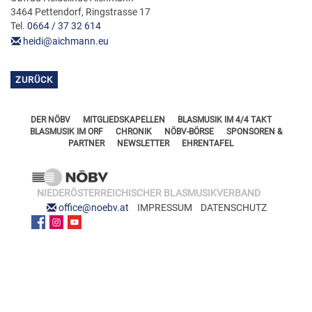
FÖRDERERNADELN
3464 Pettendorf, Ringstrasse 17
BEZIRKSJUGENDREFERENTEN
Tel.
0664 / 37 32 614
VERDIENSTKREUZE
heidi@aichmann.eu
BEZIRKSSTABFÜHRER
EHRENKREUZE
ZURÜCK
EHRENRING
JOSEF LEEB-MEDAILLE
DER NÖBV
MITGLIEDSKAPELLEN
BLASMUSIK IM 4/4 TAKT
BLASMUSIK IM ORF
CHRONIK
NÖBV-BÖRSE
SPONSOREN &
PARTNER
NEWSLETTER
EHRENTAFEL
NIEDERÖSTERREICHISCHER BLASMUSIKVERBAND
office@noebv.at
IMPRESSUM
DATENSCHUTZ