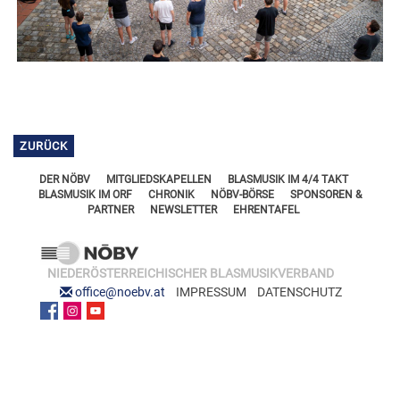
FÖRDERERNADELN
BEZIRKSJUGENDREFERENTEN
VERDIENSTKREUZE
BEZIRKSSTABFÜHRER
EHRENKREUZE
EHRENRING
JOSEF LEEB-MEDAILLE
ZURÜCK
DER NÖBV
MITGLIEDSKAPELLEN
BLASMUSIK IM 4/4 TAKT
BLASMUSIK IM ORF
CHRONIK
NÖBV-BÖRSE
SPONSOREN &
PARTNER
NEWSLETTER
EHRENTAFEL
NIEDERÖSTERREICHISCHER BLASMUSIKVERBAND
office@noebv.at
IMPRESSUM
DATENSCHUTZ