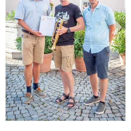
FÖRDERERNADELN
BEZIRKSJUGENDREFERENTEN
VERDIENSTKREUZE
BEZIRKSSTABFÜHRER
EHRENKREUZE
EHRENRING
Previous
Next
JOSEF LEEB-MEDAILLE