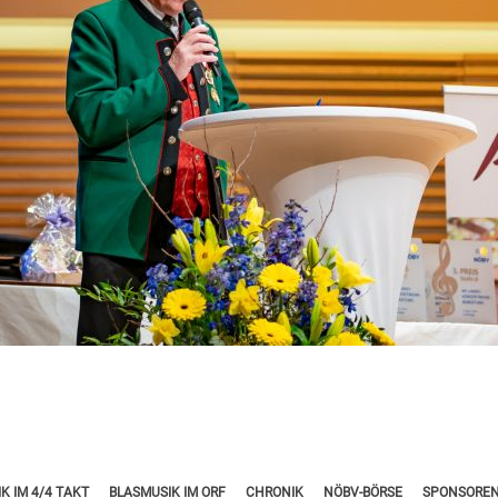
K IM 4/4 TAKT
BLASMUSIK IM ORF
CHRONIK
NÖBV-BÖRSE
SPONSOREN