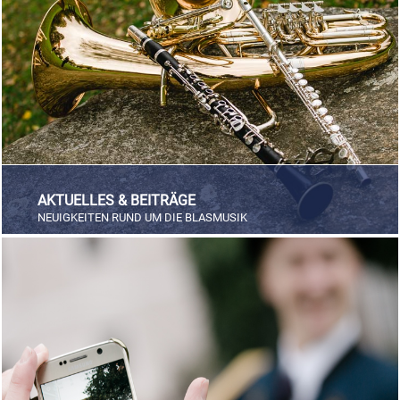
FÖRDERERNADELN
BEZIRKSJUGENDREFERENTEN
VERDIENSTKREUZE
BEZIRKSSTABFÜHRER
EHRENKREUZE
EHRENRING
JOSEF LEEB-MEDAILLE
AKTUELLES & BEITRÄGE
NEUIGKEITEN RUND UM DIE BLASMUSIK