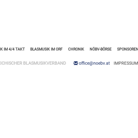
K IM 4/4 TAKT
BLASMUSIK IM ORF
CHRONIK
NÖBV-BÖRSE
SPONSOREN
ICHISCHER BLASMUSIKVERBAND
office@noebv.at
IMPRESSUM