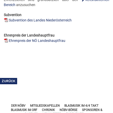
FÖRDERERNADELN
Bereich
anzusuchen
BEZIRKSJUGENDREFERENTEN
VERDIENSTKREUZE
Subvention
BEZIRKSSTABFÜHRER
EHRENKREUZE
Subvention des Landes Niederösterreich
EHRENRING
Ehrenpreis der Landeshauptfrau
JOSEF LEEB-MEDAILLE
Ehrenpreis der NÖ Landeshauptfrau
ZURÜCK
DER NÖBV
MITGLIEDSKAPELLEN
BLASMUSIK IM 4/4 TAKT
BLASMUSIK IM ORF
CHRONIK
NÖBV-BÖRSE
SPONSOREN &