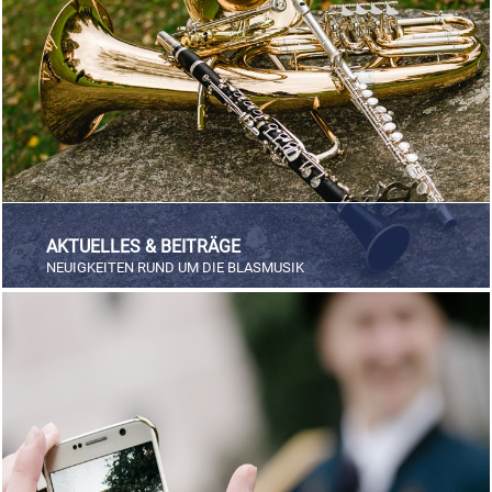
FÖRDERERNADELN
BEZIRKSJUGENDREFERENTEN
VERDIENSTKREUZE
BEZIRKSSTABFÜHRER
EHRENKREUZE
EHRENRING
JOSEF LEEB-MEDAILLE
AKTUELLES & BEITRÄGE
NEUIGKEITEN RUND UM DIE BLASMUSIK